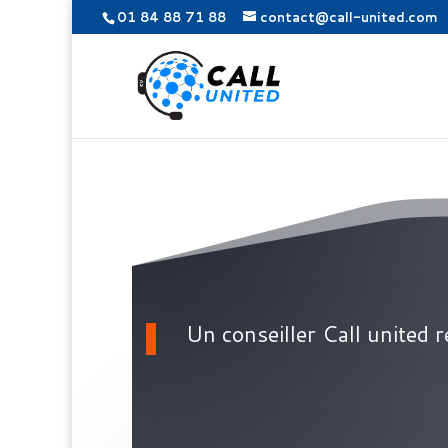
01 84 88 71 88
contact@call-united.com
Un conseiller Call united 