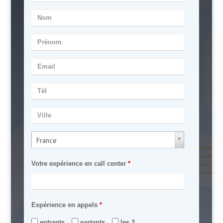
Nom
Prénom
Email
Tél
Ville
P
Pays
France
a
y
s
Votre expérience en call center
*
Expérience en appels
*
entrants
sortants
les 2