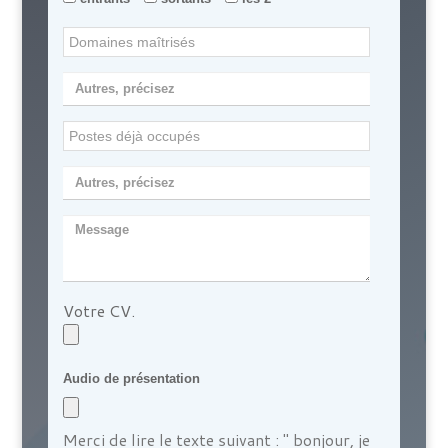
Domaines
Domaines maîtrisés
maîtrisés
Autre
Postes
Postes déjà occupés
déjà
Autre
occupés
postes
Message
occupés
Votre CV.
fichier
Audio de présentation
Merci de lire le texte suivant : " bonjour, je