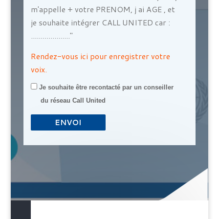
m'appelle + votre PRENOM, j ai AGE , et
je souhaite intégrer CALL UNITED car :
...................."
Rendez-vous ici pour enregistrer votre
voix.
Je
Je souhaite être recontacté par un conseiller
souhaite
du réseau Call United
être
recontacté
par
un
conseiller
du
réseau
Call
United