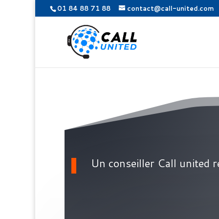
01 84 88 71 88
contact@call-united.com
Un conseiller Call united 